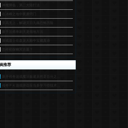
神魔降临，第二大陆打法
在冰峰之地中夜袭窍门
至高无上，解谜灭日九殇恐怖历险
新手法师单刷天龙领地方法
游戏道士在盘龙大殿中宝藏真谛
怎样初探幽冥古墓？
辑推荐
新开传奇游戏魔法躲避居然是百分之…
传奇ＰＫ游戏傍边应当多学习些技术…