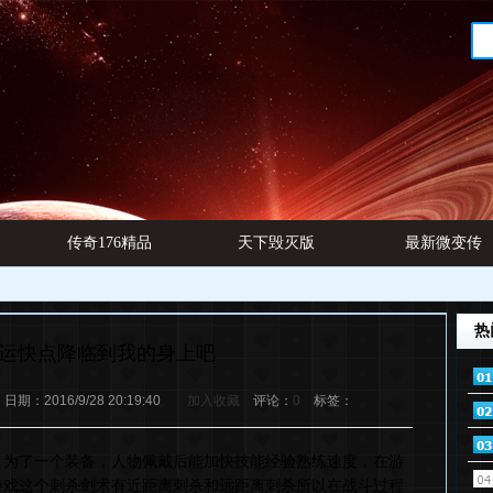
传奇176精品
天下毁灭版
最新微变传
网址
本
奇发布
热
运快点降临到我的身上吧
：2016/9/28 20:19:40
加入收藏
评论：
0
标签：
了一个装备，人物佩戴后能加快技能经验熟练速度，在游
游戏这个刺杀剑术有近距离刺杀和远距离刺杀所以在战斗过程