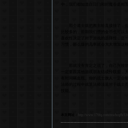
中，我们都知道白日门和封魔谷是相
那个道士就把教主给直接挂了，但是
比较多的，前期我们攒的金币也可以
喜欢性决定了对于游戏的选择性，是
习惯，那么爆的几率就会大大增加这
那就没有肯定之说了，自己兴致勃勃
一定要跟其他游戏朋友结成怜联盟，
有时间喝血瓶。你的战士敌人一定会
法师的过程中就算法师顶盾对于战士
技能。
本文网址：
http://www.176fq.com/zxwbcqfb/13