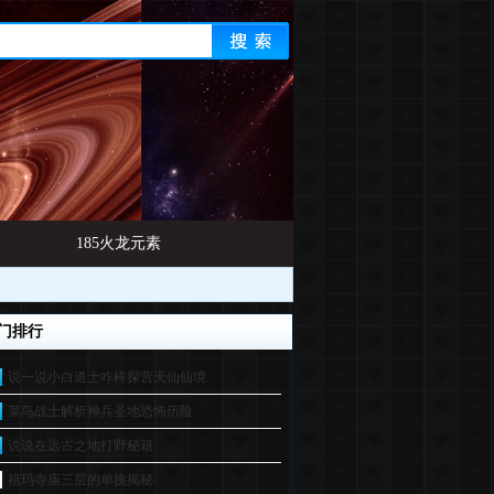
185火龙元素
门排行
说一说小白道士咋样探营天仙仙境
菜鸟战士解析神兵圣地恐怖历险
说说在远古之地打野秘籍
祖玛寺庙三层的单挑揭秘