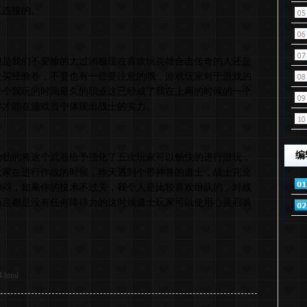
互连接的。
我们不要输的太过消极现在喜欢玩英雄合击传奇的人还是
去买经验卷，不要也有一些要注意的哦，游戏玩家对于游戏的
一个我玩的时间最久的职业这已经成了我在上网的时候的一个
样才能在游戏当中体现出战士的实力。
编
的将这个武器给予强化了五次玩家可以畅快的进行游玩，
大家在进行作战的时候，昨天遇到个带神兽的道士，战士完全
郁闷，如果你的技术不过关，我个人是比较喜欢组队的，对战
而言都是没有任何障碍力的这时候道士玩家可以使用心灵召唤
4.html