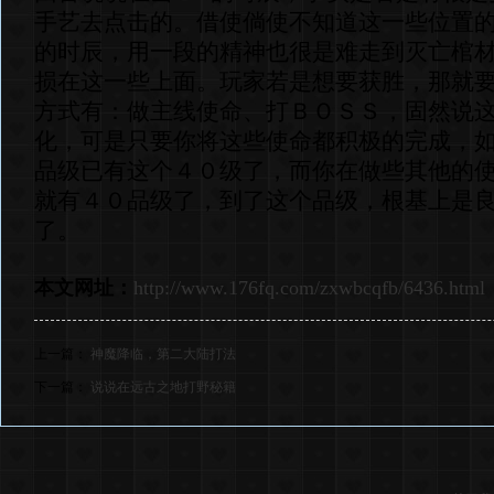
手艺去点击的。借使倘使不知道这一些位置
的时辰，用一段的精神也很是难走到灭亡棺
损在这一些上面。玩家若是想要获胜，那就
方式有：做主线使命、打ＢＯＳＳ，固然说
化，可是只要你将这些使命都积极的完成，
品级已有这个４０级了，而你在做些其他的
就有４０品级了，到了这个品级，根基上是
了。
本文网址：
http://www.176fq.com/zxwbcqfb/6436.html
上一篇：
神魔降临，第二大陆打法
下一篇：
说说在远古之地打野秘籍