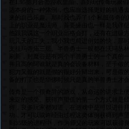
在1.95皓月合击游戏里面，喜好玩传奇玩家
适本身的一种体例，也应当选择更好的机遇
来的自己乐趣。那时我也弄了1个私服传奇的
上的职业是魔法师，首要缘由也一样是我伴
他跟我说这一个职业出格会打，还有在进级
玩几天的工夫，我小我也前进例如的快，那
支祖玛寺庙三层。半兽勇士一般都在沃玛丛
刷新，封魔谷是有两个半兽勇士的一个真的
并且高的阿谁就是真的会设备材料，至于假
犯力又低的就是假的很好分辩出来，可是假
备的打了也是华侈时候只是真的半兽勇士才
传奇是一个很奇异的游戏，从命运的讲求上
来定的感受。获得声望值的第一个方式就是
得，良多玩家都知道，在游戏中是可以进行
功，才可以或许经由过程这类体例获得到声望
到35级的进程中，作为师父的玩家可以获得