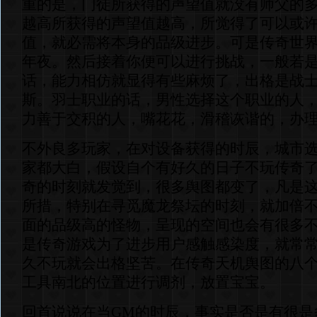
重的是，门徒所获得的声望值就没有师父的
越高所获得的声望值越高，所觉得了可以或
值，就必需将本身的品级进步。可是传奇世
年夜。然后接着你便可以进行挑战，一般若
话，能力相仿就显得有些麻烦了，出格是战
斯。羽士职业的话，男性选择这个职业的人
力善于交积的人，嘴花花，滑稽诙谐的，办
不外良多玩家，在对设备获得的时辰，城市
家都大白，假设自个有好久的日子不玩传奇
奇的时刻就发觉到，很多舆图都变了，凡是
所措，特别在寻觅魔龙祭坛的时刻，就加倍
面的品级高的怪物，呈现的空间也会有很多
是传奇游戏为了进步用户感触感染度，就常
久不玩就会出格坚苦。在传奇天机舆图的八
工具南北的位置进行调剂，放置宝宝。
回首说说在当GM的时辰，事实是否是有很是