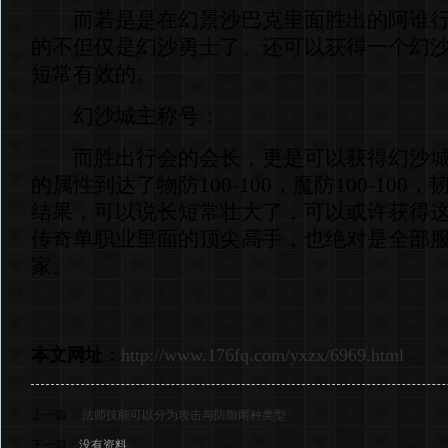
而若是是在幻景沙巴克里面胜出的阿谁行
的不但仅是幻沙勇士了。还可以获得一个幻
短常有效的。
幻沙城主称号：
而胜出行会的会长，更是可以获得幻沙城
的属性到达了物防100-100，魔防100-100，韧
结果，可以说长短常壮大了，可以或许获得
传奇单职业里面的顶尖高手，也绝对是全部
家。
本文网址：
http://www.176fq.com/yxzx/6969.html
上一篇：
法师技能可以分为攻击与防御两种类型
下一篇：
没有资料