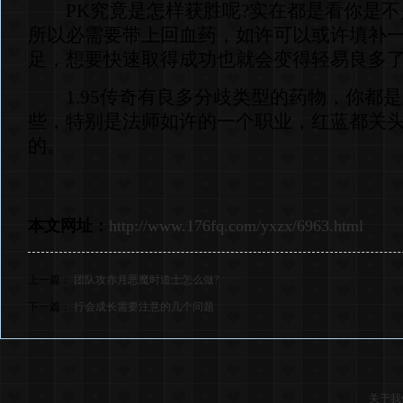
PK究竟是怎样获胜呢?实在都是看你是不
所以必需要带上回血药，如许可以或许填补
足，想要快速取得成功也就会变得轻易良多
1.95传奇有良多分歧类型的药物，你都
些，特别是法师如许的一个职业，红蓝都关
的。
本文网址：
http://www.176fq.com/yxzx/6963.html
上一篇：
团队攻赤月恶魔时道士怎么做?
下一篇：
行会成长需要注意的几个问题
关于我