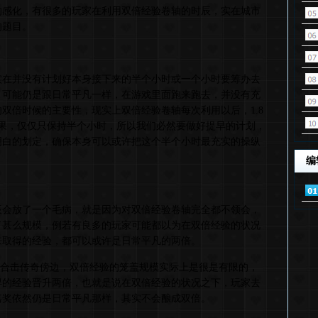
的感化，有很多的玩家在利用双倍经验卷轴的时辰，实在城市
的题目。
实在并没有计划好本身接下来的半个小时或一个小时要筹办去
，可能仍是跟日常平凡一样，在游戏里面跑来跑去，并没有充
双倍时候的主要性，现实上双倍经验卷轴每次利用以后，1.8
结果，仅仅只保持半个小时，所以我们必然要做好提早的计划，
明白的划定，确保本身可以或许把这个半个小时最充实的操纵
编
辰会放了一个毛病，就是因为对双倍经验卷轴完全都不领会，
了甚么规模，例若有良多的玩家可能都以为在双倍经验的状况
来取得的经验，都可以或许是日常平凡的两倍。
80合击传奇傍边，双倍经验的笼盖规模实际上是很是有限的，
得的经验晋升两倍，也就是说在双倍经验的状况之下，玩家去
嘉奖依然仍是日常平凡那样，其实不会酿成双倍。