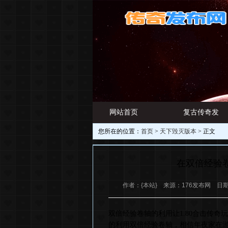
网站首页
复古传奇发
您所在的位置：
首页
>
天下毁灭版本
> 正文
游戏资讯
布网
在双倍经验
作者：{本站} 来源：176发布网 日期：20
双倍经验卷轴的利用让1.80合击传
的利用双倍经验卷轴，相信年夜家在