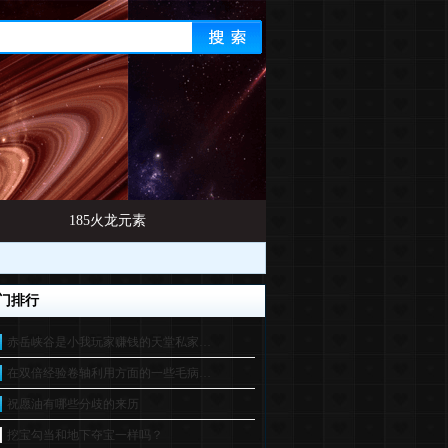
185火龙元素
门排行
赤岳峡谷是小我玩家赚钱的天堂私家…
在双倍经验卷轴利用方面的一些毛病…
祝愿油有哪些分歧的来历
挖宝勾当和地下夺宝一样吗？