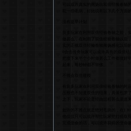
可以或许真实的阐扬出双倍经验卷轴
犯一些毛病，好比说有以下几个方面
没有提早计划
良多玩家在利用双倍经验卷轴之前，
做甚么，在利用了双倍经验卷轴以后
实的正视双倍经验卷轴阐扬感化以后的
0合击传奇玩家可以或许具有的双倍
把接下来半个小时做甚么工作都做好
起来，每秒钟都不华侈。
不领会双倍规模
有良多玩家在利用双倍经验卷轴的时
压根也不知道双倍的结果，具体包罗
之下，玩家不论是经由过程甚么渠道
如许的不雅点就是绝对毛病的，在1.
他仅仅只可以或许帮忙玩家把打怪取
完成使命的话，可以或许获得的使命