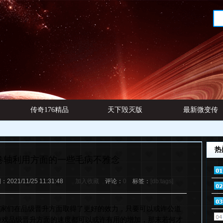
传奇176精品
天下毁灭版
最新微变传
网址
本
奇发布
热
卷轴利用方面的一些毛病不雅念
21/11/25 11:31:48
加入收藏
评论：
0
标签：
[db:tags]
奇玩家们在品级晋升方面取得了更好的效力，只要可以或许公道
游戏品级晋升方面的速度都可以或许有用的增加，那末若何才