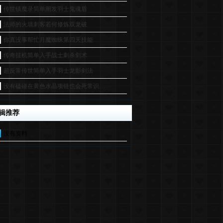
传世镇魔录简单阐发羽士鬼魂盾
法师的火墙刺客若何修炼双龙破
你真没事帮忙月魔蜘蛛第四天技能
传奇挂机简单入手战士刺杀剑术
超反常传世简单入手羽士龙影剑法
没有磕碰在黄色水晶项链也会死常识…
辑推荐
没有资料