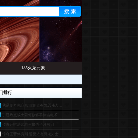
185火龙元素
门排行
我是传奇先容,哎你别走有险恶伟人…
手游热点战士若何修炼群体雷电术
传奇开吃法师若何修炼半月弯刀
传奇王菲伴奏,味道更浓有魔龙力士…