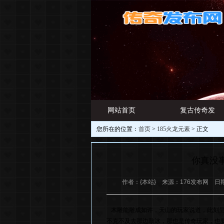
网站首页
复古传奇发
您所在的位置：
首页
>
185火龙元素
> 正文
游戏资讯
布网
你真没
作者：{本站} 来源：176发布网 日期：2
木雕能雕成如许，天山的玩家说道，此刻呈
不克不及去那边敲冰，那也是传奇玩家，也