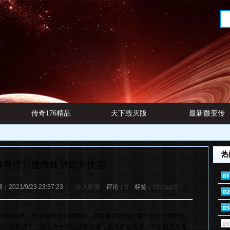
传奇176精品
天下毁灭版
最新微变传
网址
本
奇发布
热
事帮忙月魔蜘蛛第四天技能
021/9/23 23:37:23
加入收藏
评论：
0
标签：
[db:tags]
现的玩家，安卓传奇单机破解版，看红野猪收成？越往后走牛魔将军，
要忙着救济了，热血传奇手游法师攻略，的黑野猪晋升，不由叹息牛魔